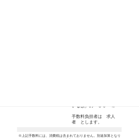
求人受理時の事務費用
０ 円
成功報酬
（期間の定めのない雇用
契約の紹介の場合）
当該求職者の就職後１年
間に支払われる賃金（内
定書や労働条件通知書等
に記載されている額）
の ５０ ％
求人受理後、求人者に
（期間の定めのある雇用
求職者を紹介するサー
契約の紹介の場合）
ビス
当該求職者の就職後、雇
【職業紹介サービス】
用契約期間中（雇用期間
が１年を超える場合は最
大１年間分）に支払われ
る賃金（内定書や労働条
件通知書等に記載されて
いる額）の ５０ ％
手数料負担者は 求人
者 とします。
※上記手数料には、消費税は含まれておりません。別途加算となり