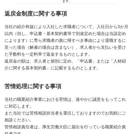
ます。
返戻金制度に関する事項
当社の紹介斡旋により入社した求職者について、入社日から3か月
以内（但し、申込書・基本契約書等で別途定めた場合は当該定め
によります）に専ら求職者の責に帰すべき事由により退職するに
至った場合（解雇の場合は含まない）、求人者から支払いを受け
た手数料を一定料率で返金するものとします。
返戻金の額は、求人者と個別に定め、「申込書」または「人材紹
介に関する基本契約書」に記載するものとします。
苦情処理に関する事項
当社の職業紹介事業における苦情は、速やかに誠意をもってこれ
に対応します。
また当社では苦情相談担当者を選任しておりますのでお気軽にご
相談ください。
苦情相談責任者は、厚生労働大臣に届出を行っている職業紹介責
任者です。